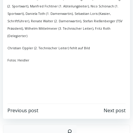
(2. Sportwart), Manfred Fichtner (1. Abteilungsleiter), Nico Schönach (1.
Sportwart), Daniela Toth (1. Damenwartin), Sebastian Loris (Kassier,
Schriftführer), Renate Walter (2. Damenwartin), Stefan Rießenberger (TSV
Präsident), Wilhelm Mittelmeier (3. Technischer Leiter), Fritz Roth
(Delegierter)
Christian Oppler (2. Technischer Leiter) fehlt auf Bild
Fotos: Heidler
Post
Post
Previous post
Next post
navigation
navigation
Such