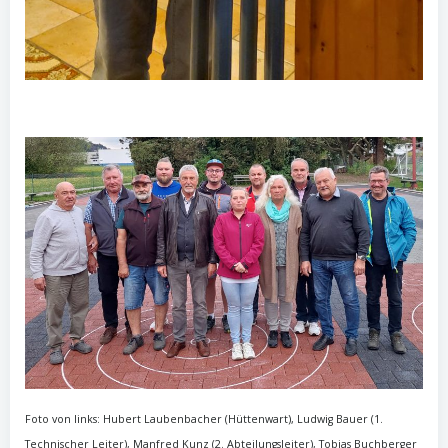
Foto von links: Hubert Laubenbacher (Hüttenwart), Ludwig Bauer (1.
Technischer Leiter), Manfred Kunz (2. Abteilungsleiter), Tobias Buchberger